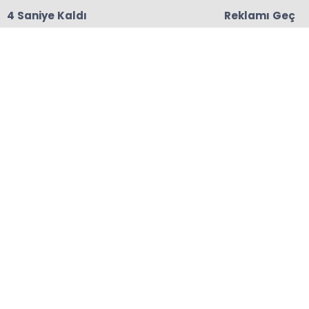
3 Saniye Kaldı
Reklamı Geç
18:06
Başkanları Hedef Almıştı, Haberin YALAN Olduğu
Oraya Çıktı