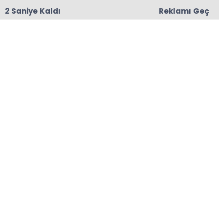
2 Saniye Kaldı
Reklamı Geç
14:19
ÇAYKUR'dan Üreticilere 6.6 Milyar TL'lik Haziran Ayı
Çay Parası Ödemesi