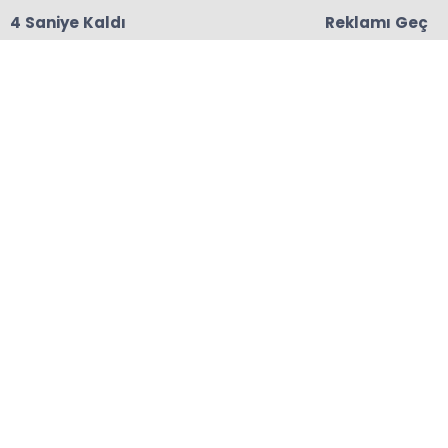
3 Saniye Kaldı
Reklamı Geç
18:06
Başkanları Hedef Almıştı, Haberin YALAN Olduğu
Oraya Çıktı