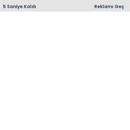
4 Saniye Kaldı
Reklamı Geç
18:06
Başkanları Hedef Almıştı, Haberin YALAN Olduğu
Oraya Çıktı
Anasayfa
MADENLİ
19 Mayıs Atatürk’ü Anma,
Gençlik ve Spor Bayramı
19 Mayıs Atatürk’ü Anma, Gençlik ve Spor
Bayramı Kutlu Olsun
18-05-2026 17:15
Güncelleme : 18-05-2026 17:18