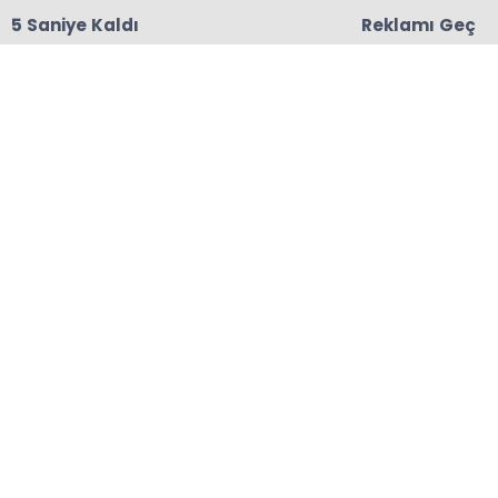
5 Saniye Kaldı
Reklamı Geç
18:06
Başkanları Hedef Almıştı, Haberin YALAN Olduğu
Oraya Çıktı