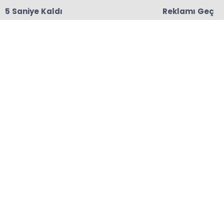
4 Saniye Kaldı
Reklamı Geç
18:06
Başkanları Hedef Almıştı, Haberin YALAN Olduğu
Oraya Çıktı
Anasayfa
MADENLİ
Madenli Belediye Başkan
Adayı Bayram Ali Sarı
Kimdir ?
AK Parti Madenli Belediye Başkan Adayı Bayram
Ali Sarı'yı tanıyalım