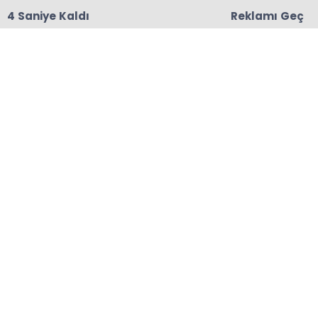
3 Saniye Kaldı
Reklamı Geç
18:06
Başkanları Hedef Almıştı, Haberin YALAN Olduğu
Oraya Çıktı