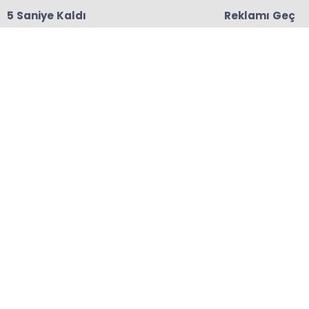
3 Saniye Kaldı
Reklamı Geç
18:06
Başkanları Hedef Almıştı, Haberin YALAN Olduğu
Oraya Çıktı
Anasayfa
ÇAYELİ
TÜRKİYE ENDURO & ATV
ŞAMPİYONASI ÇAYELİ’NDE!
Heyecan, adrenalin ve macera dolu yarışlar 8-9
Kasım tarihlerinde Rize / Çayeli Senoz
Vadisi'nde gerçekleşiyor!