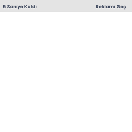
5 Saniye Kaldı
Reklamı Geç
18:06
Başkanları Hedef Almıştı, Haberin YALAN Olduğu
Oraya Çıktı