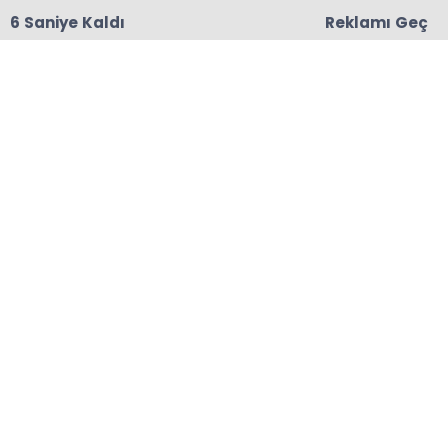
5 Saniye Kaldı
Reklamı Geç
18:06
Başkanları Hedef Almıştı, Haberin YALAN Olduğu
Oraya Çıktı