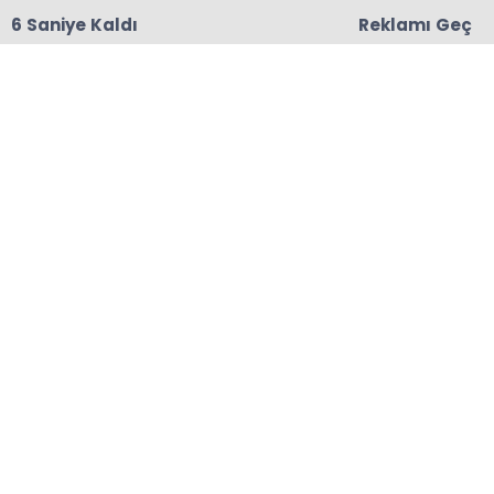
6 Saniye Kaldı
Reklamı Geç
18:06
Başkanları Hedef Almıştı, Haberin YALAN Olduğu
Oraya Çıktı