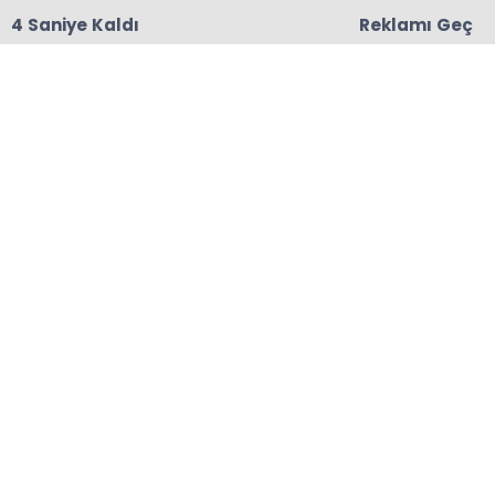
3 Saniye Kaldı
Reklamı Geç
18:06
Başkanları Hedef Almıştı, Haberin YALAN Olduğu
Oraya Çıktı
Anasayfa
ÇAYELİ
Rize Belediyesi Ramazan
Etkinliği Rize Meydanında
Başladı
Rize Belediyesi Ramazan Etkinlikleri kapsamında
15 Temmuz Demokrasi ve Cumhuriyet
Meydanı’nda etkinlik sahnesi kurularak