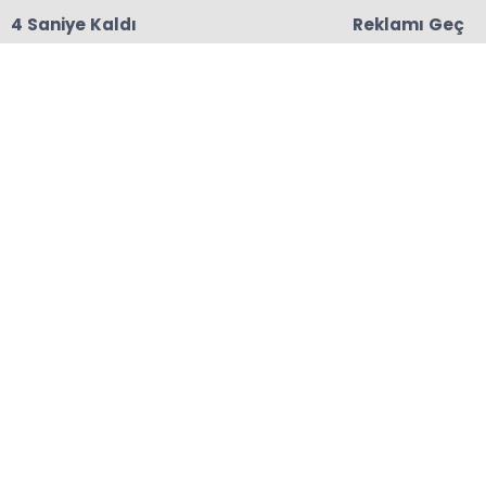
3 Saniye Kaldı
Reklamı Geç
18:06
Başkanları Hedef Almıştı, Haberin YALAN Olduğu
Oraya Çıktı
Anasayfa
MADENLİ
MHP Madenli Belediye
Başkan Aday Adayı
Mehmet Alay'dan Seçim
Vaadi
Milliyetçi Hareket Partisi Madenli Belediye
Başkan Aday Adayı Mehmet Alay, seçim için