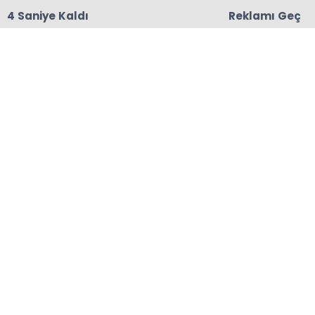
3 Saniye Kaldı
Reklamı Geç
18:06
Başkanları Hedef Almıştı, Haberin YALAN Olduğu
Oraya Çıktı
Anasayfa
MADENLİ
Madenli Belediyesi’nden
Bahar Şenliği
Madenli Belediyesi Beldedeki serdar dede
stadında düzenlediği bahar şenliği etkinliği
yoğun katılım ile gerçekleştirildi.