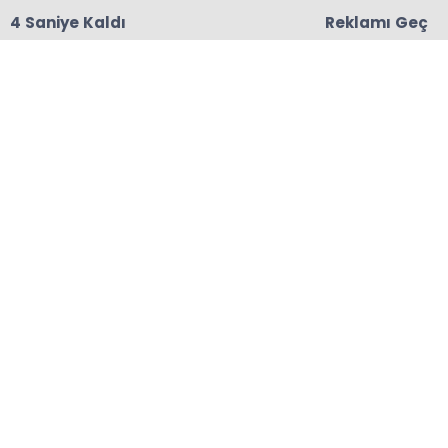
3 Saniye Kaldı
Reklamı Geç
18:06
Başkanları Hedef Almıştı, Haberin YALAN Olduğu
Oraya Çıktı
Anasayfa
ÇAYELİ
Kahverengi Kokarcanın
Sonunu Samuray Arıları
Getirecek
22-06-2026 08:57