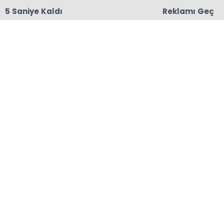
4 Saniye Kaldı
Reklamı Geç
18:06
Başkanları Hedef Almıştı, Haberin YALAN Olduğu
Oraya Çıktı
Anasayfa
RİZE
Esnaf, kahvaltıda Çaykur
Rizespor’u ağırladı
Rize’de esnaf ile Çaykur Rizespor yönetimi,
futbolcularla birlikte kahvaltıda bir araya geldi.
08-07-2025 09:11