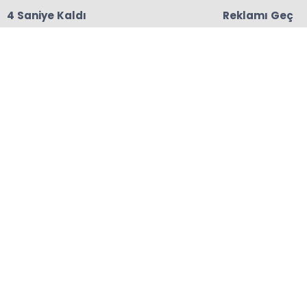
3 Saniye Kaldı
Reklamı Geç
18:06
Başkanları Hedef Almıştı, Haberin YALAN Olduğu
Oraya Çıktı
Anasayfa
ÇAYELİ
Cumhurbaşkanlığı İletişim
Başkan Yardımcılığına
Çayelili İsim
Cumhurbaşkanlığı İletişim Başkan
Yardımcılığına Rize Çayelili hemşerimiz Evren
Başar atandı. Cumhurbaşkanı Recep Tayyip