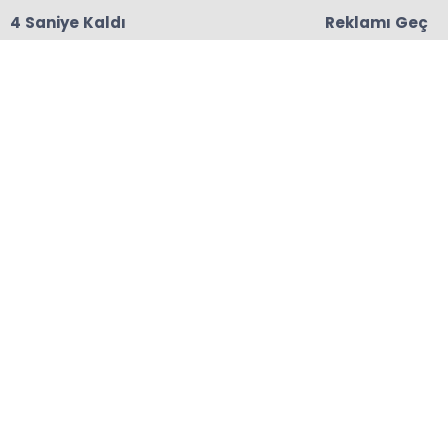
3 Saniye Kaldı
Reklamı Geç
18:06
Başkanları Hedef Almıştı, Haberin YALAN Olduğu
Oraya Çıktı
Anasayfa
ÇAYELİ
ÇAYKUR, Mayıs Ayı Çay
Bedellerini Üreticilere
Ödüyor
22-06-2026 08:52