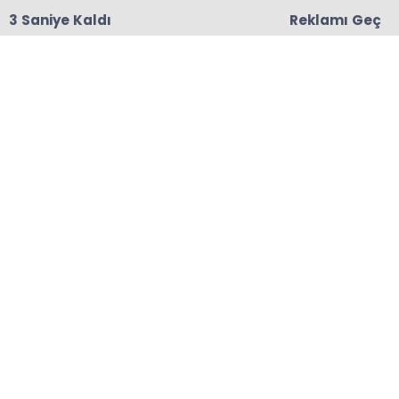
3 Saniye Kaldı
Reklamı Geç
18:06
Başkanları Hedef Almıştı, Haberin YALAN Olduğu
Oraya Çıktı
Anasayfa
ÇAYELİ
ÇAYKUR Alımlara Bir Gün
Ara Veriyor
ÇAYKUR, yoğunluğunu azaltabilmek amacıyla 4
Haziran 2026 Perşembe günü bir gün süre ile
yaş çay alımlarına ara verecek.