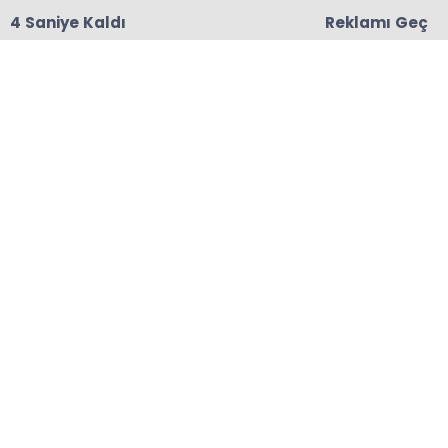
3 Saniye Kaldı
Reklamı Geç
18:06
Başkanları Hedef Almıştı, Haberin YALAN Olduğu
Oraya Çıktı
Anasayfa
ÇAYELİ
Başkan Çiftçi;  Kurban
Pazarı Sorununu Çözeceğiz
Başkan İsmail Hakkı ÇİFTÇİ Çayeli Adalar
Mahallesi Kurban Pazarı açılışına katılarak
üreticilerimizle bir araya geldi.