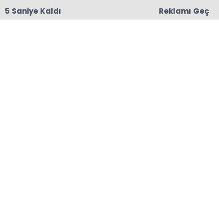
5 Saniye Kaldı
Reklamı Geç
18:06
Başkanları Hedef Almıştı, Haberin YALAN Olduğu
Oraya Çıktı