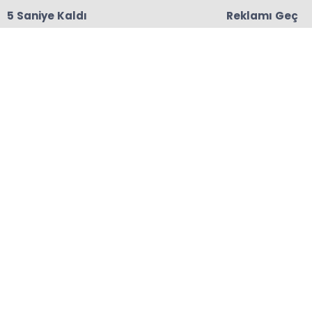
5 Saniye Kaldı
Reklamı Geç
18:06
Başkanları Hedef Almıştı, Haberin YALAN Olduğu
Oraya Çıktı