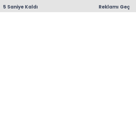
4 Saniye Kaldı
Reklamı Geç
18:06
Başkanları Hedef Almıştı, Haberin YALAN Olduğu
Oraya Çıktı
Anasayfa
RİZE
Rize'de dereye yuvarlanan
kamyonetteki 3 kişi
yaralandı
Rize'nin İkizdere ilçesinde kamyonetin dereye
düşmesi sonucu 3 kişi yaralandı.