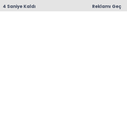
3 Saniye Kaldı
Reklamı Geç
18:06
Başkanları Hedef Almıştı, Haberin YALAN Olduğu
Oraya Çıktı
Anasayfa
GENEL HABERLER
Ramazan öncesinde
marketlerde 1,7 milyon
ürün daha denetlendi
10-02-2026 08:32