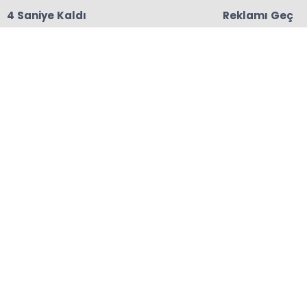
3 Saniye Kaldı
Reklamı Geç
18:06
Başkanları Hedef Almıştı, Haberin YALAN Olduğu
Oraya Çıktı
Anasayfa
ÇAYELİ
Çayeli Maltepe Köprüsü
Ulaşıma Açıldı
Çayeli’nde uzun süredir yapım çalışmaları süren
Maltepe Köprüsü nihayet tamamlanarak
ulaşıma açıldı.