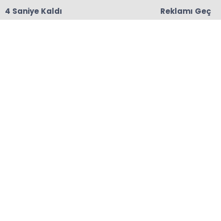
3 Saniye Kaldı
Reklamı Geç
18:06
Başkanları Hedef Almıştı, Haberin YALAN Olduğu
Oraya Çıktı
Anasayfa
secim-2019
AK Parti Çayeli Belediye
Başkan Adayı Mustafa
Baltacı;Çayeli`ni
Hemşehrilerimizle Birlikte
Yöneteceğiz
AK Parti Çayeli Belediye Başkan adayı Mustafa