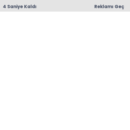
3 Saniye Kaldı
Reklamı Geç
18:06
Başkanları Hedef Almıştı, Haberin YALAN Olduğu
Oraya Çıktı
Anasayfa
HABER ALBÜMLERİ
Rize Milletvekili Harun
Mertoğlu Madenli'de
30-07-2025 09:39
Abone Ol