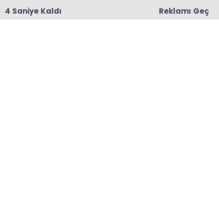
3 Saniye Kaldı
Reklamı Geç
18:06
Başkanları Hedef Almıştı, Haberin YALAN Olduğu
Oraya Çıktı
Anasayfa
HABER ALBÜMLERİ
Madenli Belediyesi’nden
Bahar Şenliği
09-05-2026 20:48
Abone Ol