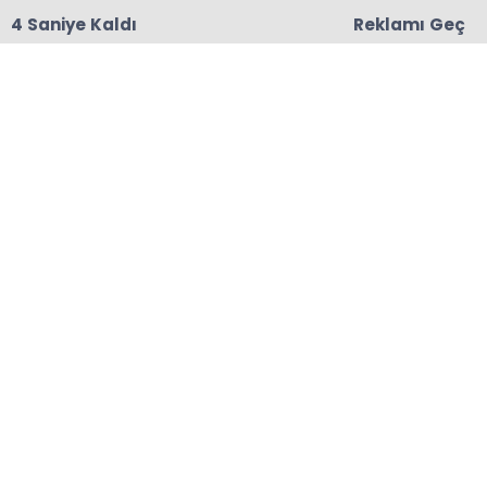
3 Saniye Kaldı
Reklamı Geç
18:06
Başkanları Hedef Almıştı, Haberin YALAN Olduğu
Oraya Çıktı
Anasayfa
HABER ALBÜMLERİ
Kadınlar Çayeli’nde
Kanser Farkındalığı İçin
Buluştu
03-04-2026 16:25
Abone Ol